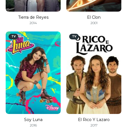
Tierra de Reyes
El Clon
2014
2001
TV
TV
Soy Luna
El Rico Y Lazaro
2016
2017