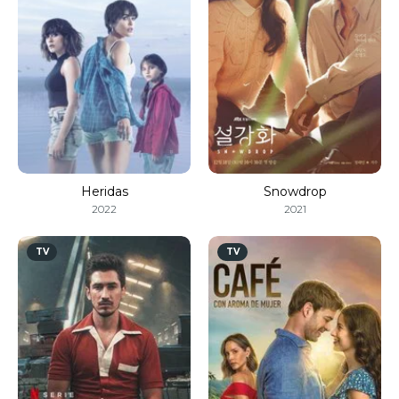
Heridas
Snowdrop
2022
2021
TV
TV