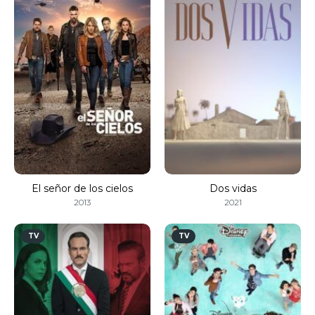
El señor de los cielos
Dos vidas
2013
2021
TV
TV