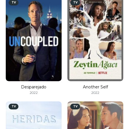
TV
TV
Desparejado
Another Self
2022
2022
TV
TV