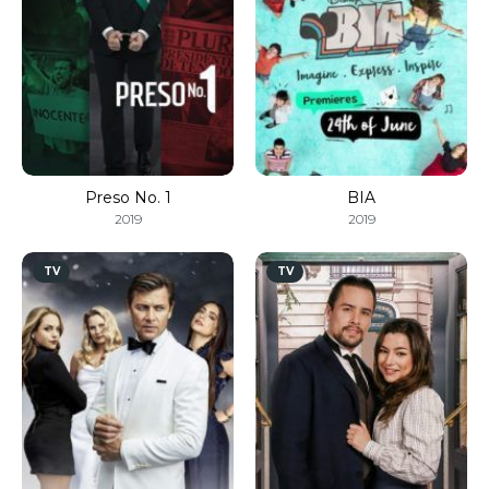
Preso No. 1
BIA
2019
2019
TV
TV