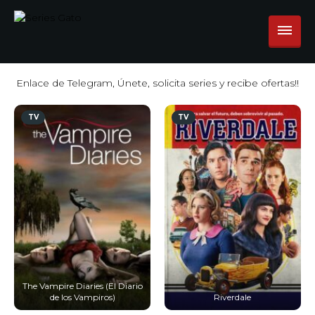
Enlace de Telegram, Únete, solicita series y recibe ofertas!!
TV
TV
The Vampire Diaries (El Diario
de los Vampiros)
Riverdale