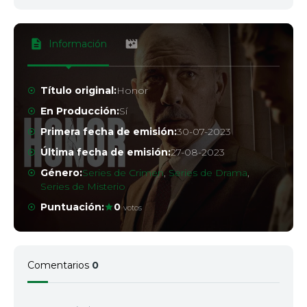
Información
Título original:
Honor
En Producción:
Sí
Primera fecha de emisión:
30-07-2023
Última fecha de emisión:
27-08-2023
Género:
Series de Crimen
,
Series de Drama
,
Series de Misterio
Puntuación:
0
votos
Comentarios
0