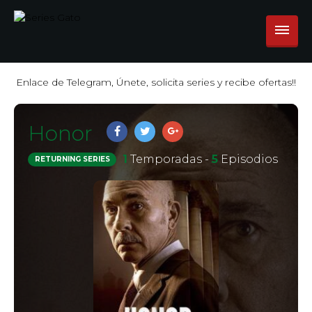
Enlace de Telegram, Únete, solicita series y recibe ofertas!!
Honor
1
Temporadas -
5
Episodios
RETURNING SERIES