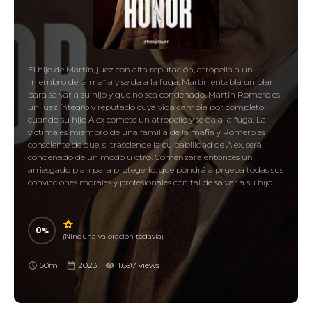
El hijo de Martín, juez con alta reputación, atropella a un
miembro de la mafia y se da a la fuga. Martín entabla un plan
para salvar a su hijo y que no sea condenado. Martín Romero es
un juez íntegro y reputado cuya vida cambia por completo
cuando su hijo Álex comete un atropello y se da a la fuga. La
víctima es miembro de una familia de la mafia y Romero es
consciente de que, si trasciende la culpabilidad de Álex, será
condenado de un modo u otro. Comenzará entonces un
arriesgado plan para protegerlo, que pondrá a prueba todas sus
convicciones morales y profesionales con tal de salvar a su hijo.
0
(Ninguna valoración todavía)
50m
2023
1.697 views