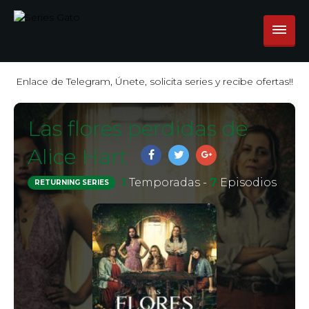
Enlace de Telegram, Únete, solicita series y recibe ofertas!!
Las flores perdidas de
Alice Hart
1
Temporadas -
7
Episodios
RETURNING SERIES