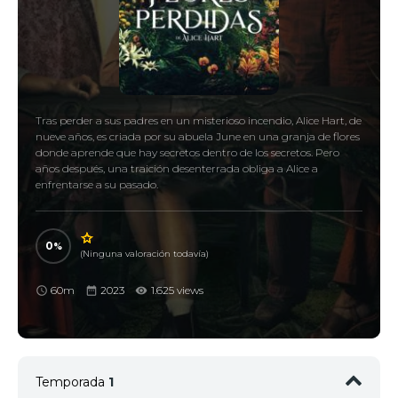
Tras perder a sus padres en un misterioso incendio, Alice Hart, de
nueve años, es criada por su abuela June en una granja de flores
donde aprende que hay secretos dentro de los secretos. Pero
años después, una traición desenterrada obliga a Alice a
enfrentarse a su pasado.
0
(Ninguna valoración todavía)
60m
2023
1.625 views
Temporada
1