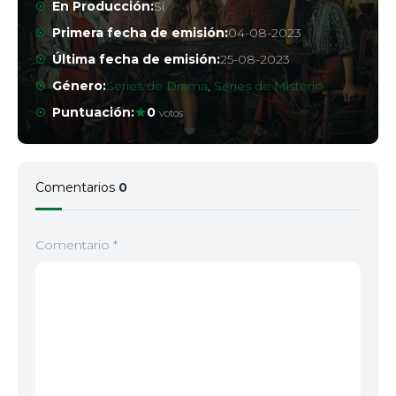
En Producción:
Sí
Primera fecha de emisión:
04-08-2023
Última fecha de emisión:
25-08-2023
Género:
Series de Drama
,
Series de Misterio
Puntuación:
0
votos
Comentarios
0
Comentario
*