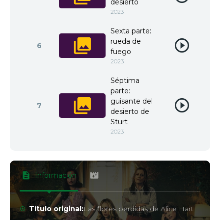
desierto
2023
Sexta parte:
rueda de
6
fuego
2023
Séptima
parte:
guisante del
7
desierto de
Sturt
2023
Información
Título original:
Las flores perdidas de Alice Hart