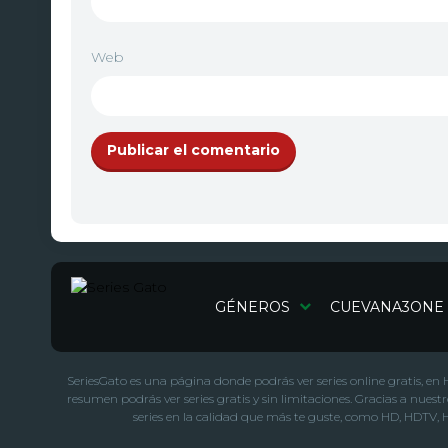
Web
GÉNEROS
CUEVANA3ONE
SeriesGato es una página donde podrás ver series online gratis, en HD 
resumen podrás ver series gratis y sin limitaciones. Gracias a nuest
series en la calidad que más te guste, como HD, HDTV,