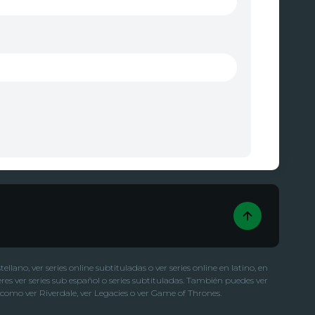
llano, ver series online subtituladas o ver series online en latino, en
eres ver series sub español o series subtituladas. También puedes ver
omo ver Riverdale, ver Legacies o ver Game of Thrones.