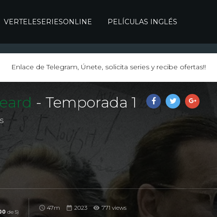
VERTELESERIESONLINE
PELÍCULAS INGLÉS
Enlace de Telegram, Únete, solicita series y recibe ofertas!!
Heard
- Temporada 1
s
47m
2023
771 views
00
de 5)