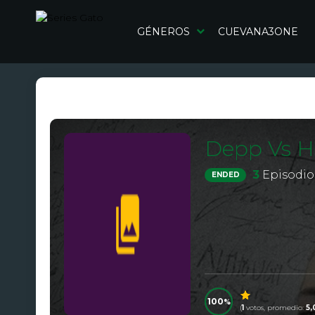
GÉNEROS
CUEVANA3ONE
Depp Vs 
3
Episodio
ENDED
100
(
1
votos, promedio:
5,