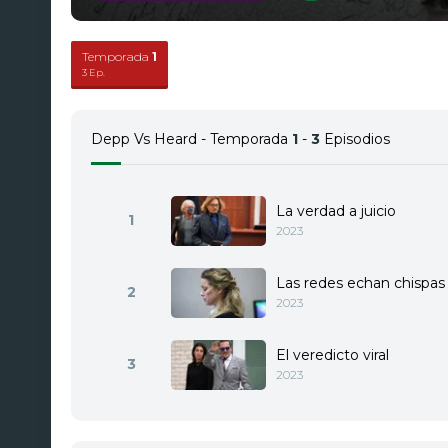
Temporada
1
3 Ep.
Depp Vs Heard - Temporada
1
-
3
Episodios
La verdad a juicio
1
2023
Las redes echan chispas
2
2023
El veredicto viral
3
2023