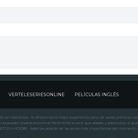
VERTELESERIESONLINE
PELÍCULAS INGLÉS
sin restricción. Te ofrecemos la mejor experiencia para ver series online en caste
ro buscador podrás encontrar fácilmente la serie que desees, y seleccionar si qui
 HD720 o HD1080 . Además podrás ver las series más importantes del momento, c