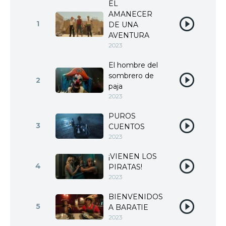
EL
AMANECER
1
DE UNA
AVENTURA
2023
El hombre del
sombrero de
2
paja
2023
PUROS
3
CUENTOS
2023
¡VIENEN LOS
4
PIRATAS!
2023
BIENVENIDOS
5
A BARATIE
2023