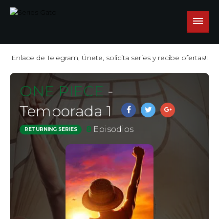
Enlace de Telegram, Únete, solicita series y recibe ofertas!!
ONE PIECE
-
Temporada 1
8
Episodios
RETURNING SERIES