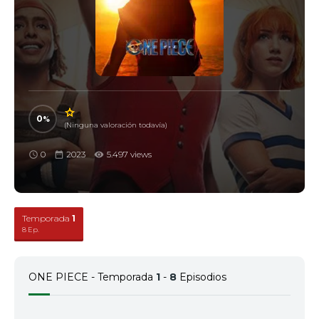
0
(Ninguna valoración todavía)
0
2023
5.497 views
Temporada
1
8 Ep.
ONE PIECE - Temporada
1
-
8
Episodios