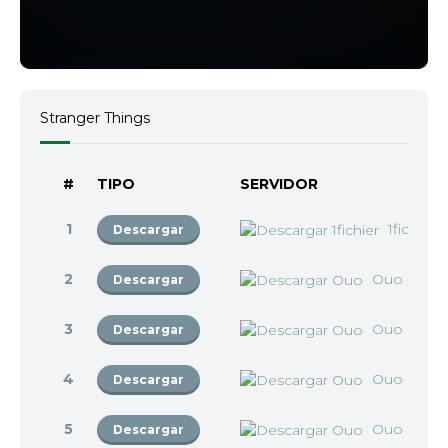
Stranger Things
#
TIPO
SERVIDOR
1
1fichier
Descargar
2
Ouo
Descargar
3
Ouo
Descargar
4
Ouo
Descargar
5
Ouo
Descargar