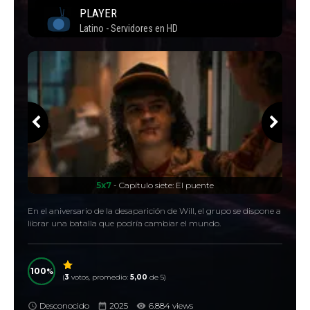
5x7
- Capítulo siete: El puente
En el aniversario de la desaparición de Will, el grupo se dispone a
librar una batalla que podría cambiar el mundo.
100
(
3
votos, promedio:
5,00
de 5)
Desconocido
2025
6.884 views