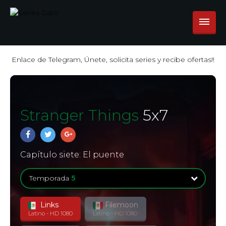
Enlace de Telegram, Únete, solicita series y recibe ofertas!!
Stranger Things
5
x
7
Capítulo siete: El puente
Temporada
5
Links
Filemoon
Temporada
1
Latino - HD 1080
Latino - HD 1080
8 Episodios